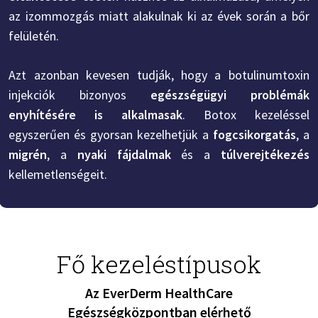
az izommozgás miatt alakulnak ki az évek során a bőr
felületén.
Azt azonban kevesen tudják, hogy a botulinumtoxin
injekciók bizonyos
egészségügyi problémák
enyhítésére is alkalmasak
. Botox kezeléssel
egyszerűen és gyorsan kezelhetjük a
fogcsikorgatás
, a
migrén
, a
nyaki fájdalmak
és a
túlverejtékezés
kellemetlenségeit.
Fő kezeléstípusok
Az EverDerm HealthCare
Egészségközpontban elérhető