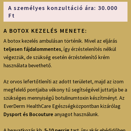
A személyes konzultáció ára: 30.000
Ft
A BOTOX KEZELÉS MENETE:
A botox kezelés ambulásan történik. Mivel az eljárás
teljesen fájdalommentes
, így érzéstelenítés nélkül
végezzük, de szükség esetén érzéstelenítő krém
használata bevethető.
Az orvos lefertőtleníti az adott területet, majd az izom
megfelelő pontjaiba vékony tű segítségével juttatja be a
szükséges mennyiségű botulinumtoxin készítményt. Az
EverDerm HealthCare Egészségközpontban kizárólag
Dysport és Bocouture
anyagot használunk.
A beavatkozás kb.
5-10 percig
tart, így akár ebédidőben