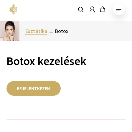
Skip
Menu
account
to
keresés
Close
main
Menu
content
Esztétika
→ Botox
Botox kezelések
BEJELENTKEZEM