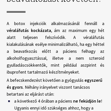
A botox injekciók alkalmazásánál fennáll a
véraláfutás kockázata
, ám az maximum egy hét
alatt teljesen felszívódik. A véraláfutás
kialakulásának esélye minimalizálható, ha egy héttel
a beavatkozás előtt a páciens felhagy az
alkoholfogyasztással, illetve a nem szteroid
gyulladáscsökkentők, mint például aszpirint és
ibuprofent tartalmazó készítményeket.
A befecskendezést követően a gyógyulás
egyszerű
és gyors
. Néhány irányelvet viszont tanácsos
betartani az eljárást után:
a következő 4 órában a páciens
ne feküdjön le
!
Ugyanis ennyi idő szükséges ahhoz, hogy a