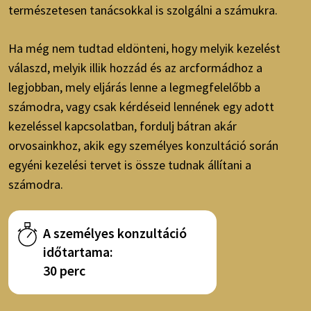
természetesen tanácsokkal is szolgálni a számukra.
Ha még nem tudtad eldönteni, hogy melyik kezelést
válaszd, melyik illik hozzád és az arcformádhoz a
legjobban, mely eljárás lenne a legmegfelelőbb a
számodra, vagy csak kérdéseid lennének egy adott
kezeléssel kapcsolatban, fordulj bátran akár
orvosainkhoz, akik egy személyes konzultáció során
egyéni kezelési tervet is össze tudnak állítani a
számodra.
A személyes konzultáció
időtartama:
30 perc