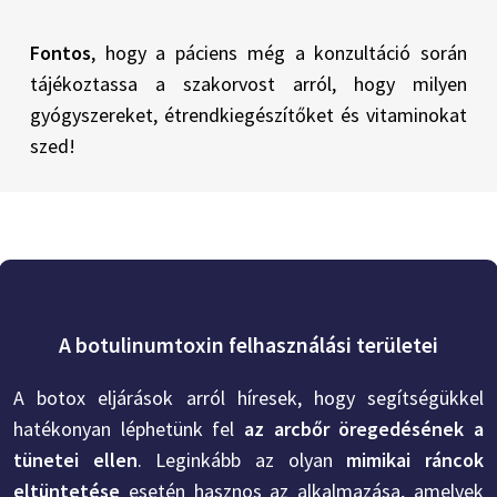
Fontos
, hogy a páciens még a konzultáció során
tájékoztassa a szakorvost arról, hogy milyen
gyógyszereket, étrendkiegészítőket és vitaminokat
szed!
A botulinumtoxin felhasználási területei
A botox eljárások arról híresek, hogy segítségükkel
hatékonyan léphetünk fel
az arcbőr öregedésének a
tünetei ellen
. Leginkább az olyan
mimikai ráncok
eltüntetése
esetén hasznos az alkalmazása, amelyek