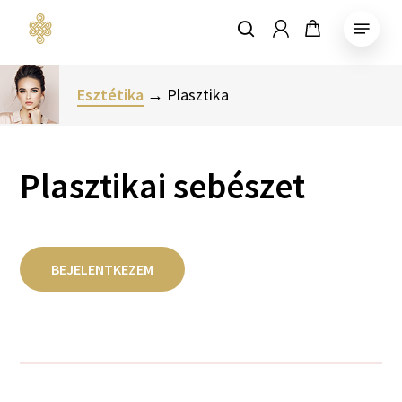
Skip
Menu
account
to
keresés
Close
main
Menu
content
Esztétika
→ Plasztika
Plasztikai sebészet
BEJELENTKEZEM