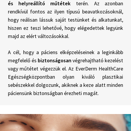
és helyreállító műtétek
terén. Az azonban
rendkívül fontos az ilyen típusú beavatkozásoknál,
hogy reálisan lássuk saját testünket és alkatunkat,
hiszen ez teszi lehetővé, hogy elégedettek legyünk
majd az elért változásokkal.
A cél, hogy a páciens elképzeléseinek a leginkább
megfelelő és
biztonságosan
végrehajtható kezelést
vagy műtétet végezzük el. Az EverDerm HealthCare
Egészségközpontban olyan kiváló plasztikai
sebészekkel dolgozunk, akiknek a keze alatt minden
páciensünk biztonságban érezheti magát.