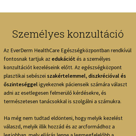
Személyes konzultáció
Az EverDerm HealthCare Egészségközpontban rendkívül
fontosnak tartjuk az
edukációt
és a személyes
konzultációt kezeléseink előtt. Az egészségközpont
plasztikai sebészei
szakértelemmel, diszkrécióval és
őszinteséggel
igyekeznek pácienseik számára választ
adni az esetlegesen felmerülő kérdésekre, és
természetesen tanácsokkal is szolgálni a számukra.
Ha még nem tudtad eldönteni, hogy melyik kezelést
válaszd, melyik illik hozzád és az arcformádhoz a
legjobban, mely eljárás lenne a legmegfelelőbb a