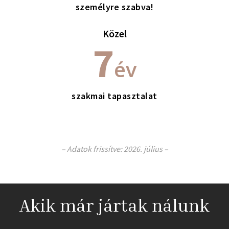
személyre szabva!
Közel
7
év
szakmai tapasztalat
– Adatok frissítve: 2026. július –
Akik már jártak nálunk