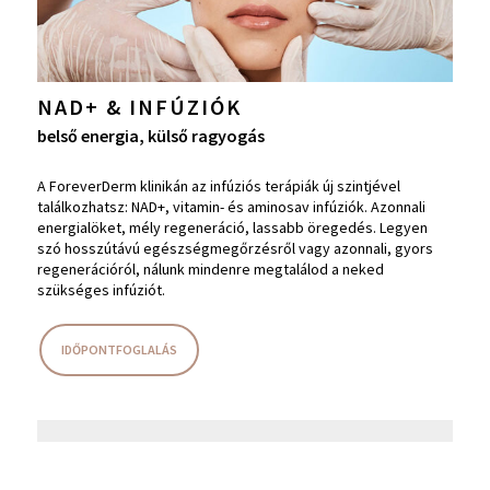
NAD+ & INFÚZIÓK
belső energia, külső ragyogás
A ForeverDerm klinikán az infúziós terápiák új szintjével
találkozhatsz: NAD+, vitamin- és aminosav infúziók. Azonnali
energialöket, mély regeneráció, lassabb öregedés. Legyen
szó hosszútávú egészségmegőrzésről vagy azonnali, gyors
regenerációról, nálunk mindenre megtalálod a neked
szükséges infúziót.
IDŐPONTFOGLALÁS