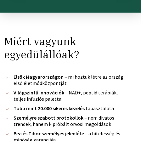
Miért vagyunk
egyedülállóak?
Elsők Magyarországon
– mi hoztuk létre az ország
első életmódközpontját
Világszintű innovációk
– NAD+, peptid terápiák,
teljes infúziós paletta
Több mint 20.000 sikeres kezelés
tapasztalata
Személyre szabott protokollok
– nem divatos
trendek, hanem kipróbált orvosi megoldások
Bea és Tibor személyes jelenléte
– a hitelesség és
minőség garanciája