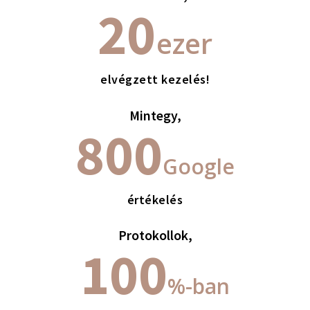
20
ezer
elvégzett kezelés!
Mintegy,
800
Google
értékelés
Protokollok,
100
%-ban