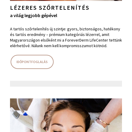
LÉZERES SZŐRTELENÍTÉS
a világ legjobb gépével
A tartós szőrtelenítés új szintje: gyors, biztonságos, hatékony
és tartós eredmény – prémium kategóriás lézerrel, amit
Magyarországon elsőként mi a ForeverDerm LifeCenter tettünk
elérhetővé. Nálunk nem kell kompromisszumot kötnöd.
IDŐPONTFOGLALÁS