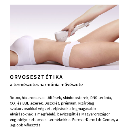
ORVOSESZTÉTIKA
a természetes harmónia művészete
Botox, hialuronsavas töltések, skinboosterek, DNS-terápia,
CO₂ és BBL lézerek. Diszkrét, prémium, kizárólag
szakorvosokkal végzett eljárások a legmagasabb
elvárásoknak is megfelelő, bevizsgált és Magyarországon
engedélyezett orvosi termékekkel. ForeverDerm LifeCenter, a
legjobb választás.