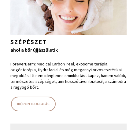
SZÉPÉSZET
ahol a bőr újjászületik
ForeverDerm: Medical Carbon Peel, exosome terápia,
oxigénterápia, Hydrafacial és még megannyi orvosesztétikai
megoldás. Itt nem ideiglenes sminkhatást kapsz, hanem valódi,
természetes szépséget, ami hosszútávon biztosítja számodra
a ragyogó bőrt.
IDŐPONTFOGLALÁS