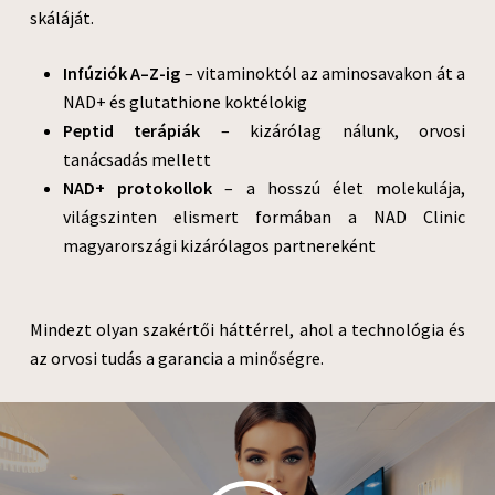
skáláját.
Infúziók A–Z-ig
– vitaminoktól az aminosavakon át a
NAD+ és glutathione koktélokig
Peptid terápiák
– kizárólag nálunk, orvosi
tanácsadás mellett
NAD+ protokollok
– a hosszú élet molekulája,
világszinten elismert formában a NAD Clinic
magyarországi kizárólagos partnereként
Mindezt olyan szakértői háttérrel, ahol a technológia és
az orvosi tudás a garancia a minőségre.
Play